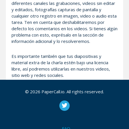
diferentes canales las grabaciones, videos sin editar
y editados, fotografías capturas de pantalla y
cualquier otro registro en imagen, video o audio esta
tarea. Ten en cuenta que deshabilitaremos por
defecto los comentarios en los videos. Si tienes algún
problema con esto, exprésalo en la sección de
información adicional y lo resolveremos.
Es importante también que tus diapositivas y
material extra de la charla estén bajo una licencia
libre, así podremos utilizarlas en nuestros videos,
sitio web y redes sociales.
© 2026 PaperCall.io. All rights reserved.
Código de Conducta
Esperamos que en la propuesta, en la charla y
durante el evento, cumplas con nuestro código de
conducta, asegurate de leerlo, entenderlo y aplicarlo
visitando el enlace
https://www.calidev.co/codigo-
FAQ