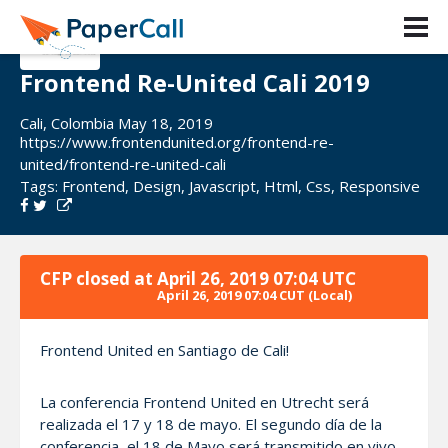
Frontend Re-United Cali 2019
Cali, Colombia May 18, 2019
https://www.frontendunited.org/frontend-re-
united/frontend-re-united-cali
Tags:
Frontend
,
Design
,
Javascript
,
Html
,
Css
,
Responsive
CFP closed at
April 26, 2019 07:04 UTC
April 26, 2019 07:04 CUT
(Local)
Frontend United en Santiago de Cali!
La conferencia Frontend United en Utrecht será
realizada el 17 y 18 de mayo. El segundo día de la
conferencia, el 18 de Mayo será transmitido en vivo