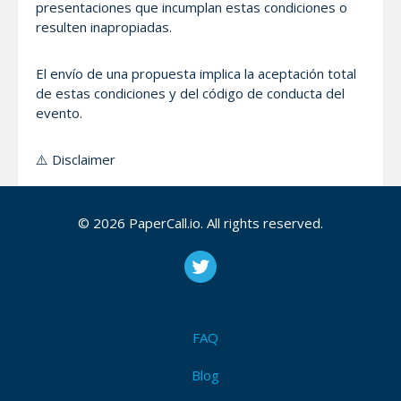
presentaciones que incumplan estas condiciones o
resulten inapropiadas.
El envío de una propuesta implica la aceptación total
de estas condiciones y del código de conducta del
evento.
⚠️ Disclaimer
Lockdown es un espacio de divulgación e intercambio
© 2026 PaperCall.io. All rights reserved.
de conocimiento. La organización no se hace
responsable de las opiniones, investigaciones,
afirmaciones o materiales expuestos por los
ponentes. Cada participante asume la plena
responsabilidad legal, ética y profesional de su
contenido y de las consecuencias derivadas de su
FAQ
presentación.
Blog