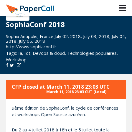
SophiaConf 2018
Sophia Antipolis, France July 02, 2018, July 03, 2018, July 04,
2018, July 05, 2018
http://www.sophiaconf.fr
Tags:
Ia
,
Iot
,
Devops & cloud
,
Technologies populaires
,
Workshop
CFP closed at
March 11, 2018 23:03 UTC
March 11, 2018 23:03 CUT
(Local)
9ème édition de SophiaConf, le cycle de conférences
et workshops Open Source azuréen.
Du 2 au 4 juillet 2018 à 18h et le 5 juillet toute la