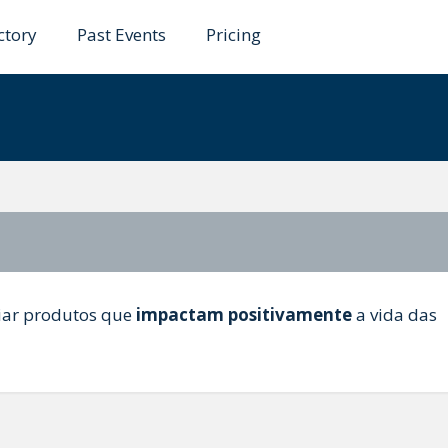
ctory
Past Events
Pricing
oriz
iar produtos que
impactam positivamente
a vida das