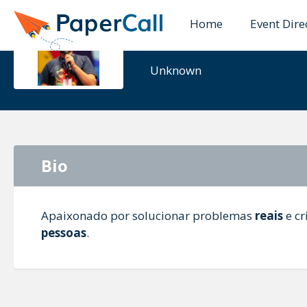
Home
Event Dire
Radamés R
Unknown
Bio
Apaixonado por solucionar problemas
reais
e cr
pessoas
.