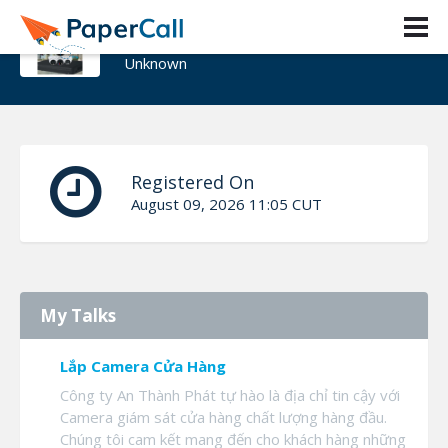
30 vanphong
Unknown
Registered On
August 09, 2026 11:05 CUT
My Talks
Lắp Camera Cửa Hàng
Công ty An Thành Phát tự hào là địa chỉ tin cậy với
Camera giám sát cửa hàng chất lượng hàng đầu.
Chúng tôi cam kết mang đến cho khách hàng những