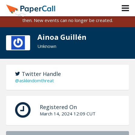
PaperCall is shutting down on August 31, 2026.
Existing events and submissions will remain available until
then. New events can no longer be created.
Ainoa Guillén
Unknown
Twitter Handle
@askkindomthreat
Registered On
March 14, 2024 12:09 CUT