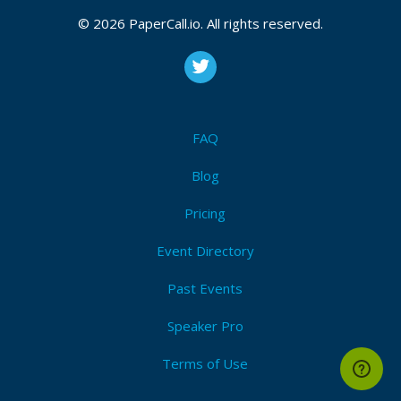
Orquestrando Eficiência: Transformando sua
Aplicação com Arquitetura Orientada a
© 2026 PaperCall.io. All rights reserved.
Eventos
Transforme sua aplicação em uma orquestra
digital eficiente! Descubra como a arquitetura
orientada a eventos reduz custos e aumenta a
flexibilidade.
FAQ
Blog
Pricing
Event Directory
Past Events
Speaker Pro
Terms of Use