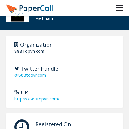
888Topvn com
Viet nam
Organization
888Topvn com
Twitter Handle
@888topvncom
URL
https://888topvn.com/
Registered On