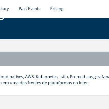
ctory
Past Events
Pricing
agundes
oud natives, AWS, Kubernetes, istio, Prometheus, grafan
co em uma das frentes de plataformas no Inter.