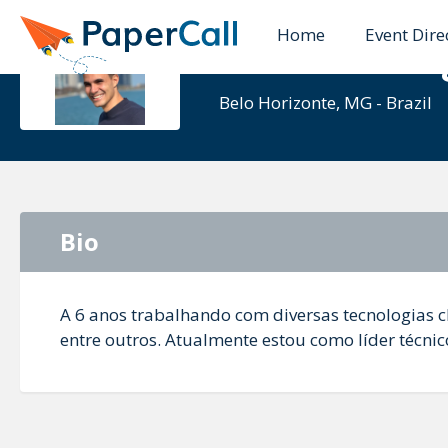
Home
Event Dire
Gustavo F
Belo Horizonte, MG - Brazil
Bio
A 6 anos trabalhando com diversas tecnologias cl
entre outros. Atualmente estou como líder técni