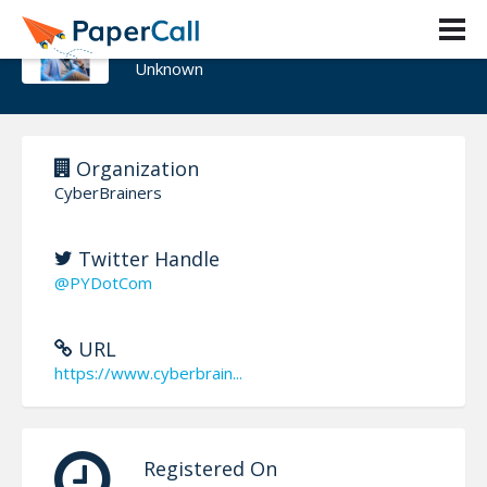
Pablo F. Iglesias
Unknown
Organization
CyberBrainers
Twitter Handle
@PYDotCom
URL
https://www.cyberbrain...
Registered On