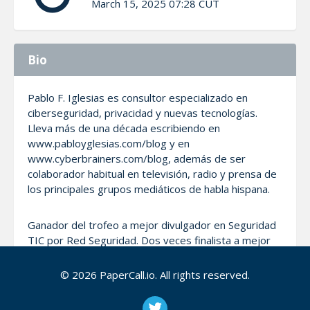
March 15, 2025 07:28 CUT
Bio
Pablo F. Iglesias es consultor especializado en
ciberseguridad, privacidad y nuevas tecnologías.
Lleva más de una década escribiendo en
www.pabloyglesias.com/blog y en
www.cyberbrainers.com/blog, además de ser
colaborador habitual en televisión, radio y prensa de
los principales grupos mediáticos de habla hispana.
Ganador del trofeo a mejor divulgador en Seguridad
TIC por Red Seguridad. Dos veces finalista a mejor
medio de comunicación en materia de seguridad de
la información por los premios Bitácoras y cuatro
© 2026 PaperCall.io. All rights reserved.
veces en los premios ESET, representó al
emprendimiento joven español en la primera Misión