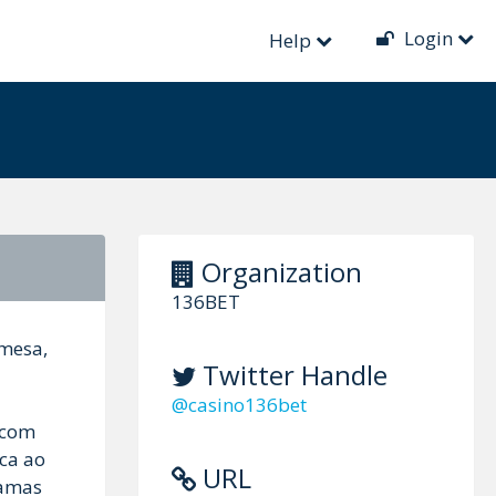
Login
Help
Organization
136BET
 mesa,
Twitter Handle
@casino136bet
 com
nca ao
URL
ramas