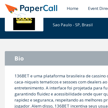
Home
Event Dire
Casino 136
Sao Paulo - SP, Brasil
Bio
136BET e uma plataforma brasileira de cassino 
caca-niqueis tematicos e sessoes com dealers ao
entretenimento. A interface foi projetada para f
garantindo fluidez e acessibilidade onde quer q
rapidez e seguranca, respeitando as melhores pr
jogador. Alem disso, 136BET incentiva seus usu