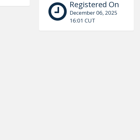
Registered On
December 06, 2025
16:01 CUT