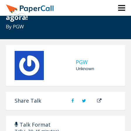
Faça login na PGW e ganhe 88 mil
agora!
By
PGW
PGW
Unknown
Share Talk
Talk Format
Talk (~30-45 minutes)