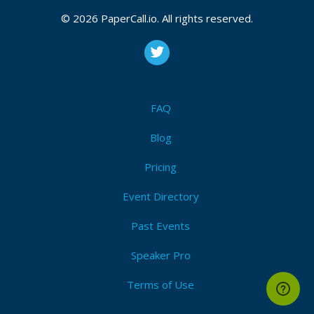
Bio
© 2026 PaperCall.io. All rights reserved.
Desenvolvedor, entusiasta da cultura DevOps,
durante a sua carreira em Ti já trabalho em diversos
segmentos como treinamento, sysadmin e
desenvolvedor.
FAQ
Blog
Pricing
Event Directory
Past Events
Speaker Pro
Terms of Use