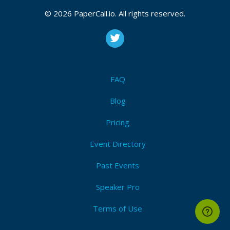
August 17, 2018 04:41 CUT
© 2026 PaperCall.io. All rights reserved.
Bio
Soy Profesor universitario del Instituto Tecnológico
FAQ
de Costa Rica en la Sede Interuniversitaria de
Alajuela. Hago extensión e investigación en el
Blog
Laboratorio Experimental. Promuevo software y
mapas libres.
Pricing
Event Directory
Past Events
Speaker Pro
Terms of Use