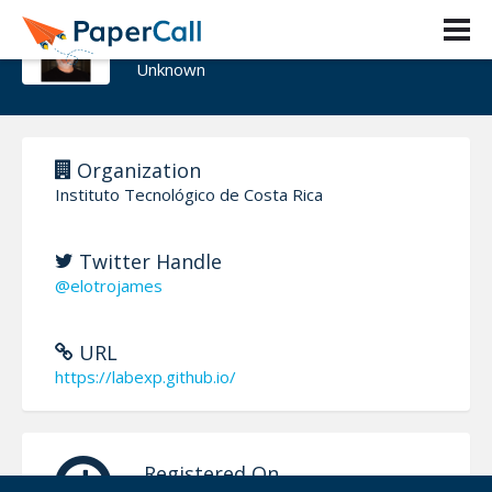
Jaime Gutiérrez Alfaro
Unknown
Organization
Instituto Tecnológico de Costa Rica
Twitter Handle
@elotrojames
URL
https://labexp.github.io/
Registered On