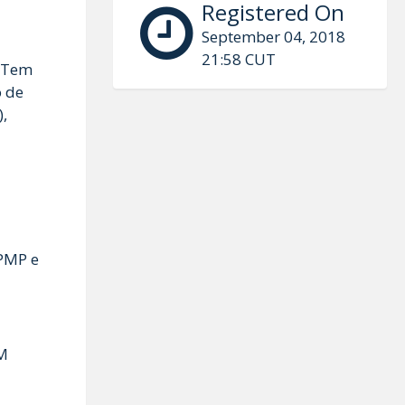
Registered On
September 04, 2018
21:58 CUT
. Tem
o de
,
 PMP e
MM