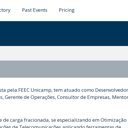
ctory
Past Events
Pricing
ermann
ista pela FEEC Unicamp, tem atuado como Desenvolvedor
tos, Gerente de Operações, Consultor de Empresas, Mentor
 de carga fracionada, se especializando em Otimização
ações de Telecomunicações aplicando ferramentas de