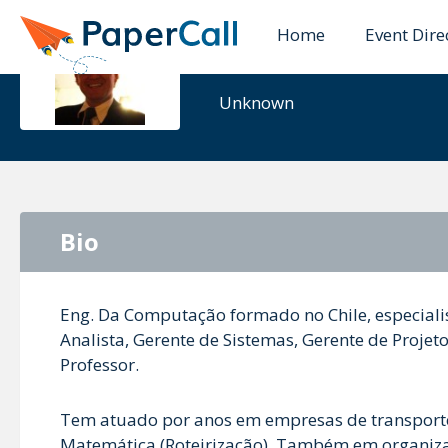
Home
Event Dire
Heinz Nev
Unknown
Bio
Eng. Da Computação formado no Chile, especial
Analista, Gerente de Sistemas, Gerente de Proje
Professor.
Tem atuado por anos em empresas de transporte
Matemática (Roteirização). Também em organiz