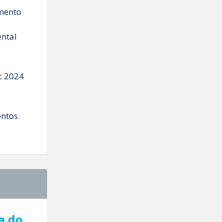
mento
ental
ac 2024
ntos.
a do