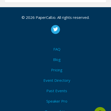
Bio
© 2026 PaperCall.io. All rights reserved.
Docente al servicio de la secretaría de educación del
distrito cápital con más de 25 años de experiencia,
Ingeniero de sistemas, licenciado en informática,
Instructor del programa CISCO, ITQ de la academia
Cisco Secretaría de Educación, instructor de los
FAQ
cursos CCNA Cyberops y CCNA Security. Autor de los
modulos de la asignatura Criptografía y mecánismos
Blog
de seguridad en la fundación Universitaria del Área
Pricing
Andina y tutor de la misma asignatura. En noviembre
de 2018 participé como docente investigador en
Event Directory
criptografía en la Universidad Autonóma de Entre
Ríos, en la ciudad de Paraná Argentina.
Past Events
Apasionado por la lectura.
Speaker Pro