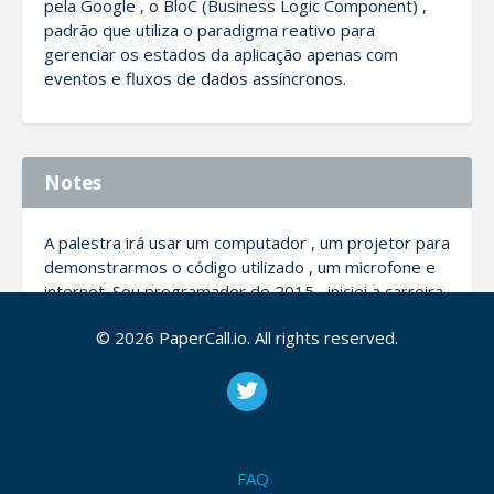
pela Google , o BloC (Business Logic Component) ,
padrão que utiliza o paradigma reativo para
gerenciar os estados da aplicação apenas com
eventos e fluxos de dados assíncronos.
Notes
A palestra irá usar um computador , um projetor para
demonstrarmos o código utilizado , um microfone e
internet. Sou programador de 2015 , iniciei a carreira
com Javascript e mais tarde comecei a usar Java ,
© 2026 PaperCall.io. All rights reserved.
NodeJS e finalmente me apaixonei pelo Dart,
trabalho com o Flutter desde as primeiras versões,
quando ainda era versão alpha, me apaixonei pelo
desenvolvimento mobile utilizando o mesmo, como
eu sempre nutri uma paixão por sistemas reativos,
comecei a trabalhar na criação dos mesmos,
FAQ
utilizando programação reativa tanto para o mobile