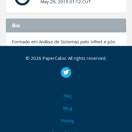
May 29, 2019 01:12 CUT
Bio
Formado em Análise de Sistemas pelo Infnet e pós
em Arquitetura de Software pela PUC-MG. Com 15+
anos de experiência, atuei em empresas como
© 2026 PaperCall.io. All rights reserved.
Nubank e OLX. Hoje, sou Staff SWE na Neon,
professor na FIAP e criador de conteúdo para a
internet.
FAQ
My Talks
Blog
Traefik: um proxy reverso escalável e
Pricing
poderoso e confiável para produção
O propósito dessa talk é falar um pouco sobre o