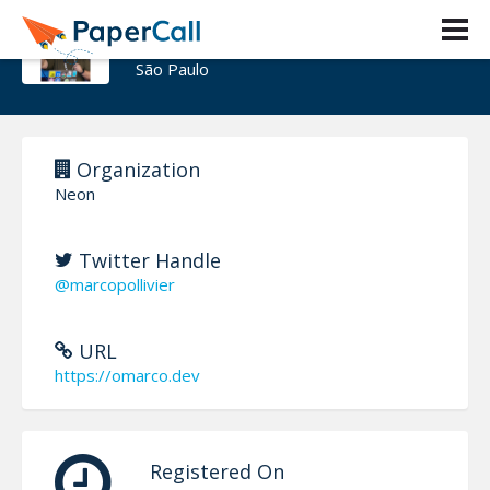
Marco Ollivier
São Paulo
Organization
Neon
Twitter Handle
@marcopollivier
URL
https://omarco.dev
Registered On