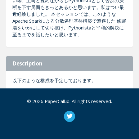
い等、上司と揉めながらもPythonistaとして苦渋の決
断を下す局面もきっとあるかと思います。私はつい最
近経験しました。 本セッションでは、このような
Apache Sparkによる分散処理基盤構築で遭遇した 修羅
場をいかにして切り抜け、Pythonistaと平和的解決に
至るまでを話したいと思います。
Description
以下のような構成を予定しております。
Apache Sparkについて簡単におさら
© 2026 PaperCall.io. All rights reserved.
い （1分）
「Javaなんだから、Py4Jでなんとかならんの」
「、、厳しいです。」 (1.5分)
平和的解決案：マイクロサービス化 (1.5分)
まとめ (1分）