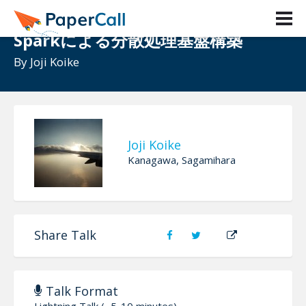
PySparkだけで頑張らないApache
Sparkによる分散処理基盤構築
By
Joji Koike
Joji Koike
Kanagawa, Sagamihara
Share Talk
Talk Format
Lightning Talk (~5-10 minutes)