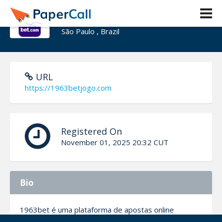
1963bet
São Paulo , Brazil
URL
https://1963betjogo.com
Registered On
November 01, 2025 20:32 CUT
Bio
1963bet é uma plataforma de apostas online
confiável e moderna no Brasil. Com uma grande