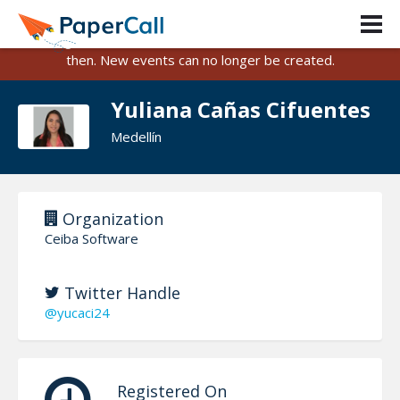
PaperCall is shutting down on August 31, 2026.
Existing events and submissions will remain available until
then. New events can no longer be created.
Yuliana Cañas Cifuentes
Medellín
Organization
Ceiba Software
Twitter Handle
@yucaci24
Registered On