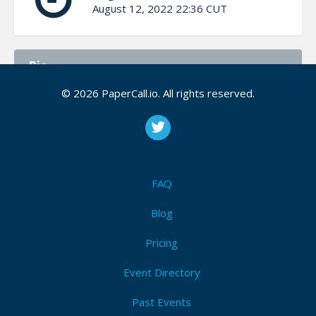
August 12, 2022 22:36 CUT
Bio
© 2026 PaperCall.io. All rights reserved.
Soy ingeniera de sistemas, dedicada a mi profesión
desde el 2013, y desde el 2014 al lado de la Familia
Ceiba. Mi experiencia se ha fortalecido con el
acompañamiento que hago a los compañeros en los
proyectos de desarrollo con la cultura, prácticas y
herramientas de DevOps, con el cual estoy
FAQ
convencida se brindan muchas mejoras a la calidad
del software en sus ámbitos: equipo, proceso y
Blog
producto.
Pricing
El tiempo con mi familia es muy importante, y
Event Directory
además de gustarme pasar tiempo con ellos, me
gusta también bailar, colorear, compartir con mis
Past Events
amigos una agradable charla y si se da la oportunidad