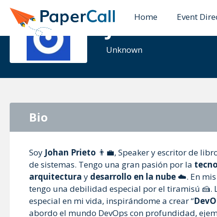
Home
Event Dire
Johan H Pri
Unknown
Bio
Soy
Johan Prieto
👨‍💼, Speaker y escritor de lib
de sistemas. Tengo una gran pasión por la
tecno
arquitectura
y
desarrollo en la nube
☁️. En mis 
tengo una debilidad especial por el tiramisú 🍰.
especial en mi vida, inspirándome a crear “
DevOp
abordo el mundo DevOps con profundidad, ejempl