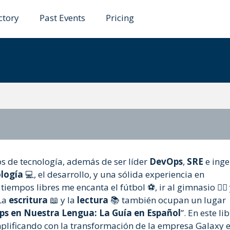
ctory
Past Events
Pricing
eto B
ros de tecnología, además de ser líder
DevOps
,
SRE
e inge
logía
💻, el desarrollo, y una sólida experiencia en
tiempos libres me encanta el fútbol ⚽, ir al gimnasio 🏋️‍♂️
 La
escritura
📖 y la
lectura
📚 también ocupan un lugar
s en Nuestra Lengua: La Guía en Español
”. En este lib
ificando con la transformación de la empresa Galaxy e