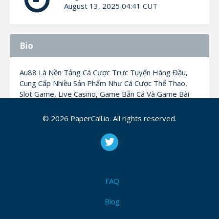
August 13, 2025 04:41 CUT
Bio
Au88 Là Nền Tảng Cá Cược Trực Tuyến Hàng Đầu,
Cung Cấp Nhiều Sản Phẩm Như Cá Cược Thể Thao,
Slot Game, Live Casino, Game Bắn Cá Và Game Bài
Đổi Thưởng. Giao Diện Hiện Đại, Hỗ Trợ Trên Mọi
Thiết Bị, Tạo Trải Nghiệm Nhanh Chóng Và Mượt Mà.
© 2026 PaperCall.io. All rights reserved.
Hệ Thống Nạp – Rút Tiền Tự Động Qua Ngân Hàng
Và Ví Điện Tử Đảm Bảo Giao Dịch An Toàn, Minh Bạch
Và Siêu Tốc. Au88 Định Kỳ Triển Khai Chương Trình
Khuyến Mãi Hấp Dẫn Như Thưởng Nạp Đầu, Hoàn
Trả Theo Tuần Và Sự Kiện Quà Tặng Đặc Biệt Cho
Thành Viên. Đội Ngũ CSKH Chuyên Nghiệp Phục Vụ
FAQ
24/7, Luôn Sẵn Sàng Giải Quyết Mọi Thắc Mắc.
Blog
Thông Tin Liên Hệ: Thương Hiệu: Au88 Website: