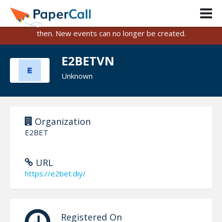
PaperCall is shutting down on August 31, 2026.
Existing events and submissions will remain available until
then. New events can no longer be created.
E2BETVN
Unknown
Organization
E2BET
URL
https://e2bet.diy/
Registered On