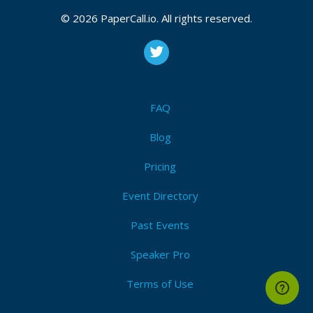
lượng. Không chỉ đơn thuần cung cấp dịch vụ giải trí
© 2026 PaperCall.io. All rights reserved.
trực tuyến, fly88.uno còn tạo dựng một chuẩn mực
mới cho trải nghiệm người dùng: nhanh hơn, ổn định
hơn và an toàn hơn.
https://fly88.uno/
Điểm nổi bật
của fly88.uno nằm ở công nghệ xử lý vượt trội, đảm
bảo mọi thao tác diễn ra liền mạch. Cùng với đó, hệ
thống bảo mật được đầu tư nghiêm ngặt giúp người
FAQ
dùng an tâm tuyệt đối khi tham gia. fly88.uno cũng
không ngừng đổi mới, cập nhật các xu hướng mới nhất
Blog
để bắt kịp nhu cầu thay đổi liên tục của thị trường.
Pricing
Chính sự kết hợp giữa công nghệ, uy tín và chất lượng
dịch vụ đã giúp fly88.uno trở thành lựa chọn hàng đầu
Event Directory
của nhiều người. fly88.uno không chỉ là thương hiệu –
mà còn là trải nghiệm đẳng cấp.
Past Events
Speaker Pro
Terms of Use