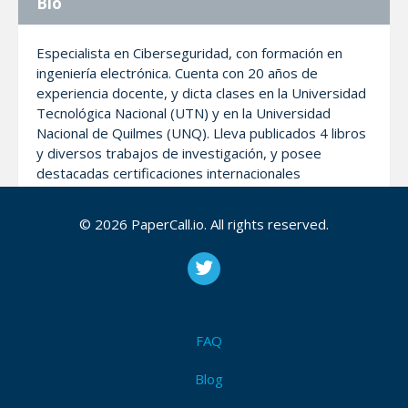
Bio
Especialista en Ciberseguridad, con formación en
ingeniería electrónica. Cuenta con 20 años de
experiencia docente, y dicta clases en la Universidad
Tecnológica Nacional (UTN) y en la Universidad
Nacional de Quilmes (UNQ). Lleva publicados 4 libros
y diversos trabajos de investigación, y posee
destacadas certificaciones internacionales
relacionadas con seguridad de la información.
Además, ha trabajado para diferentes gobiernos y
© 2026 PaperCall.io. All rights reserved.
empresas multinacionales, incluyendo roles de
alcance regional. Actualmente se desempeña como
R+D+i Manager en BASE4 Security.
FAQ
My Talks
Blog
Democratizando los ejercicios de simulación