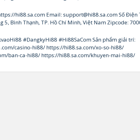
ttps://hi88.sa.com Email: support@hi88.sa.com Số Điện 
g 5, Bình Thạnh, TP. Hồ Chí Minh, Việt Nam Zipcode: 70
kvaoHi88 #DangkyHi88 #Hi88SaCom Sản phẩm giải trí:
sa.com/casino-hi88/ https://hi88.sa.com/xo-so-hi88/
.com/ban-ca-hi88/ https://hi88.sa.com/khuyen-mai-hi88/