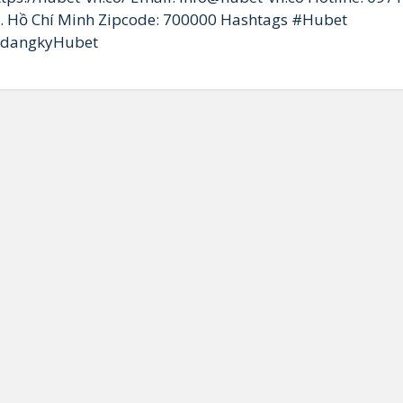
TP. Hồ Chí Minh Zipcode: 700000 Hashtags #Hubet
#dangkyHubet