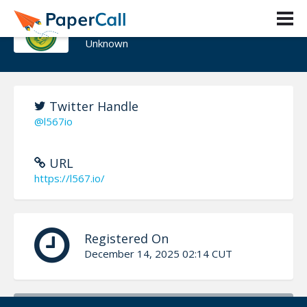
I567
Unknown
Twitter Handle
@l567io
URL
https://l567.io/
Registered On
December 14, 2025 02:14 CUT