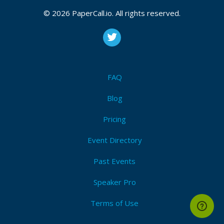
trải nghiệm giải trí an toàn và hấp dẫn. Với hệ sinh thái
© 2026 PaperCall.io. All rights reserved.
đa dạng từ thể thao, casino, game bài cho đến slot,
jun88 luôn tạo nên sự khác biệt nhờ tính minh bạch và
tốc độ giao dịch nhanh chóng. Website:
https://jun88biz.com/ Phone: 0917229022 Địa chỉ:
38/5 Cộng Hòa, Tân Thành, Tân Phú, Hồ Chí Minh,
Việt Nam Email: contact@jun88biz.com Tags: #jun88
FAQ
#nhacaijun88 #jun88biz #dangkyjun88
#dangnhapjun_88 #nentangjun88
Blog
Pricing
Event Directory
Past Events
Speaker Pro
Terms of Use