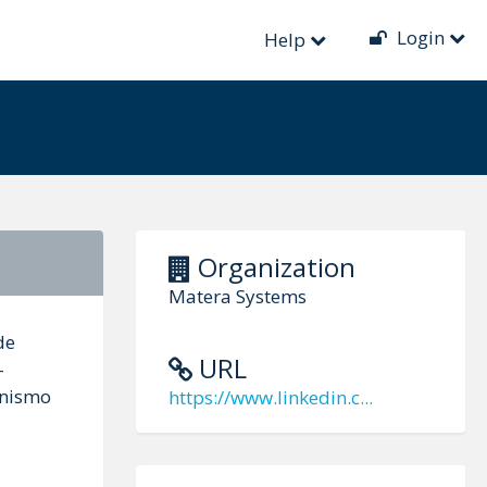
Login
Help
Organization
Matera Systems
de
URL
-
onismo
https://www.linkedin.c...