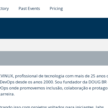
ctory
Past Events
Pricing
dino Alves
INUX, profissional de tecnologia com mais de 25 anos 
e DevOps desde os anos 2000. Sou fundador da DOUG BR 
vOps onde promovemos inclusão, colaboração e protag
arreira.
ando isso com projetos voltados para iniciantes, labs