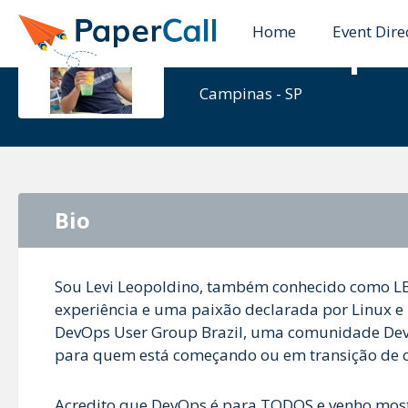
Home
Event Dire
Levi Leopol
Campinas - SP
Bio
Sou Levi Leopoldino, também conhecido como LEV
experiência e uma paixão declarada por Linux 
DevOps User Group Brazil, uma comunidade De
para quem está começando ou em transição de c
Acredito que DevOps é para TODOS e venho mostr