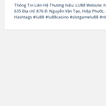
Thông Tin Liên Hệ Thương hiệu: LU88 Website: ht
635 Địa chỉ: 876 Đ. Nguyễn Văn Tạo, Hiệp Phước
Hashtags #lu88 #lu88casino #slotgamelu88 #n