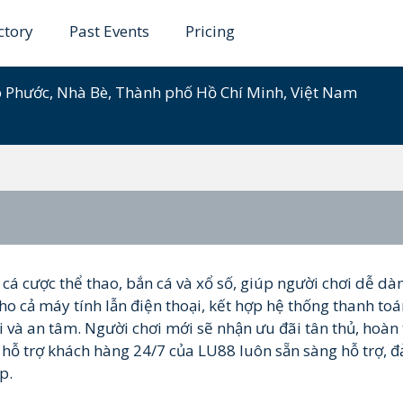
ctory
Past Events
Pricing
 Phước, Nhà Bè, Thành phố Hồ Chí Minh, Việt Nam
e, cá cược thể thao, bắn cá và xổ số, giúp người chơi dễ dà
cho cả máy tính lẫn điện thoại, kết hợp hệ thống thanh to
 và an tâm. Người chơi mới sẽ nhận ưu đãi tân thủ, hoàn 
ũ hỗ trợ khách hàng 24/7 của LU88 luôn sẵn sàng hỗ trợ, 
p.