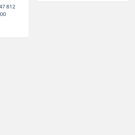
947 812
000