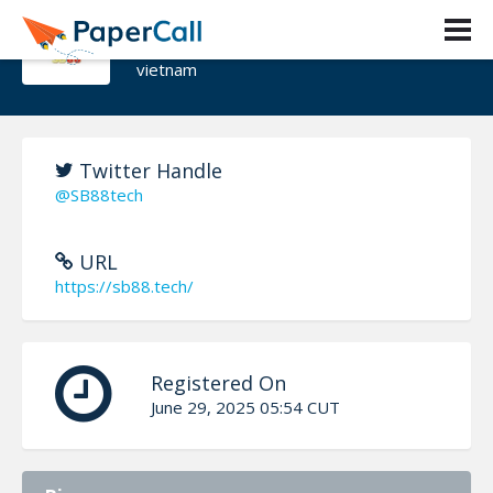
SB88
vietnam
Twitter Handle
@SB88tech
URL
https://sb88.tech/
Registered On
June 29, 2025 05:54 CUT