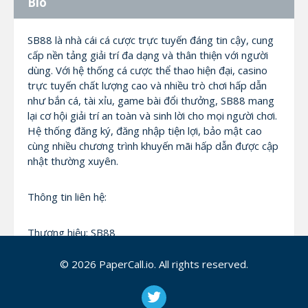
Bio
SB88 là nhà cái cá cược trực tuyến đáng tin cậy, cung
cấp nền tảng giải trí đa dạng và thân thiện với người
dùng. Với hệ thống cá cược thể thao hiện đại, casino
trực tuyến chất lượng cao và nhiều trò chơi hấp dẫn
như bắn cá, tài xỉu, game bài đổi thưởng, SB88 mang
lại cơ hội giải trí an toàn và sinh lời cho mọi người chơi.
Hệ thống đăng ký, đăng nhập tiện lợi, bảo mật cao
cùng nhiều chương trình khuyến mãi hấp dẫn được cập
nhật thường xuyên.
Thông tin liên hệ:
Thương hiệu: SB88
© 2026 PaperCall.io. All rights reserved.
Website: https://sb88.tech/
Email: support@sb88.tech