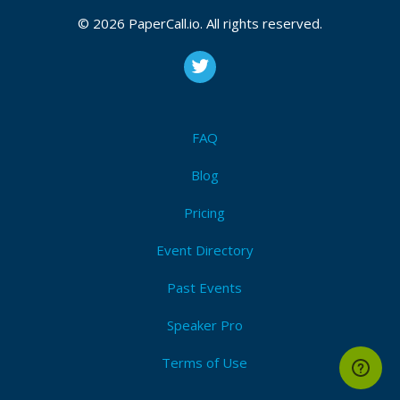
Bio
© 2026 PaperCall.io. All rights reserved.
GamesVulcan.org – это источник актуальной
информации о казино Восток, включая бонусные
предложения, акции и другие выгодные условия
для игроков. На сайте представлены обзоры игр,
советы по стратегии и актуальные новости,
FAQ
помогающие сделать игровой процесс еще более
Blog
интересным и прибыльным. Узнайте больше о
доступных бонусах и возможностях казино
Pricing
Восток прямо на GamesVulcan.org.
Event Directory
Past Events
Speaker Pro
Terms of Use