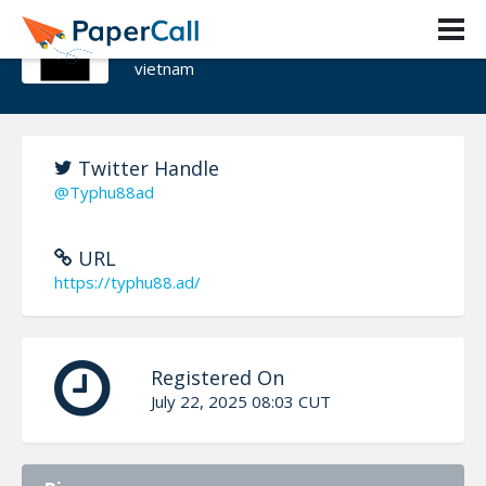
Typhu88
vietnam
Twitter Handle
@Typhu88ad
URL
https://typhu88.ad/
Registered On
July 22, 2025 08:03 CUT