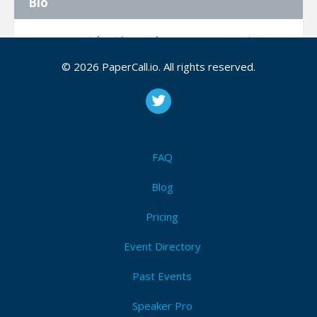
Bio
Typhu88 là điểm đến lý tưởng cho những người yêu
thích cá cược trực tuyến với giao diện thân thiện, tốc
© 2026 PaperCall.io. All rights reserved.
độ tải mượt mà và bảo mật tuyệt đối. Nền tảng cung
cấp các sản phẩm giải trí đa dạng như cá cược thể
thao, casino trực tuyến, bắn cá, tài xỉu và nổ hũ, mang
đến cơ hội trúng thưởng lớn mỗi ngày. Typhu88 hỗ trợ
nạp rút nhanh chóng, khuyến mãi hấp dẫn liên tục và
đội ngũ CSKH chuyên nghiệp luôn trực 24/7, đảm bảo
FAQ
người chơi được hỗ trợ nhanh nhất khi cần.
Blog
Thông Tin Liên Hệ: Thương Hiệu: Typhu88 Website:
Pricing
https://typhu88.ad Email: typhu88@gmail.com Số
Điện Thoại: 0346 330 451 Địa Chỉ: 54 P. Triều Khúc,
Event Directory
Triều Khúc, Thanh Xuân, Hà Nội 100000, Việt Nam
Past Events
Hashtag: #typhu88 #nhacaityphu88 #typhu88casino
#linkvaotyphu88 #dangkytyphu88 #typhu88ad
Speaker Pro