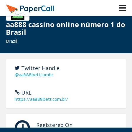
aa888 cassino online número 1 do
Brasil
Brazil
Twitter Handle
@aa888bettcombr
URL
https://aa888bett.com.br/
Registered On
November 01, 2025 15:39 CUT