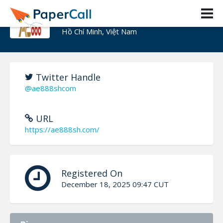
Ae888sh com
Hồ Chí Minh, Việt Nam
Twitter Handle
@ae888shcom
URL
https://ae888sh.com/
Registered On
December 18, 2025 09:47 CUT