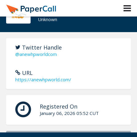
88 HM
Unknown
Twitter Handle
@anewhpworldcom
URL
https://anewhpworld.com/
Registered On
January 06, 2026 05:52 CUT