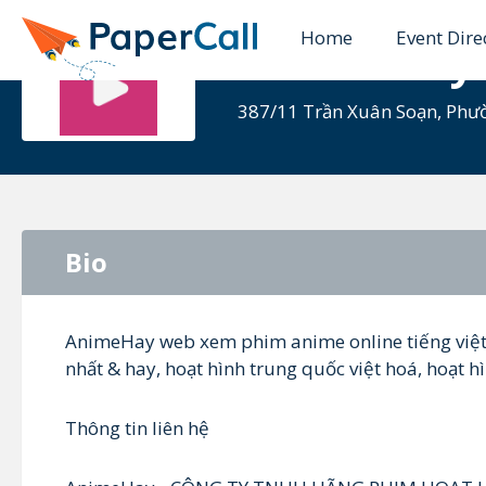
Home
Event Dire
Anime Hay
387/11 Trần Xuân Soạn, Phư
Bio
AnimeHay web xem phim anime online tiếng việt,
nhất & hay, hoạt hình trung quốc việt hoá, hoạt h
Thông tin liên hệ