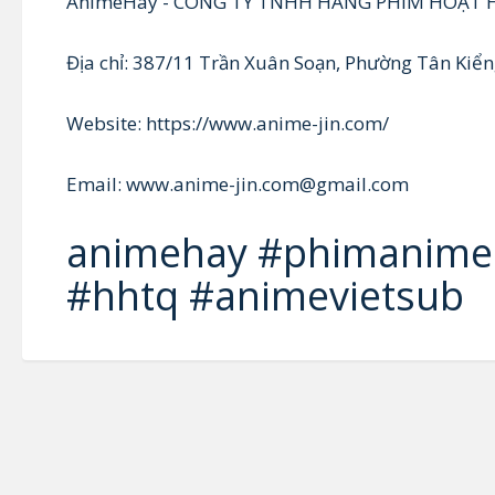
AnimeHay - CÔNG TY TNHH HÃNG PHIM HOẠT 
Địa chỉ: 387/11 Trần Xuân Soạn, Phường Tân Kiể
Website: https://www.anime-jin.com/
Email: www.anime-jin.com@gmail.com
animehay #phimanime
#hhtq #animevietsub