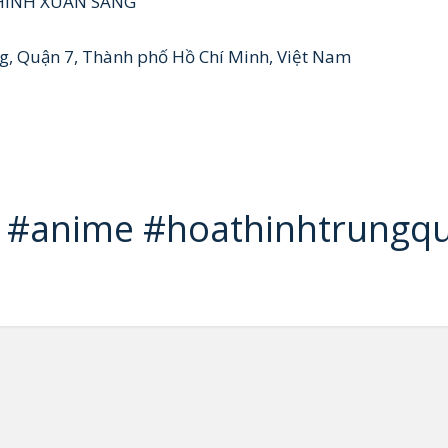
HÌNH XUÂN SANG
ng, Quận 7, Thành phố Hồ Chí Minh, Việt Nam
 #anime #hoathinhtrungq