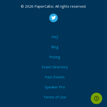
© 2026 PaperCall.io. All rights reserved.
Bio
BET88 mang đến không gian giải trí chuyên nghiệp với
tỷ lệ cược cạnh tranh, nhiều kèo hấp dẫn mỗi ngày.
Người chơi có thể lựa chọn từ casino, bóng đá, bắn cá
FAQ
đến slot game, tất cả đều được tối ưu hóa cho thiết bị
di động. #bet88 #bet88pro #bet88casino
Blog
#trangchubet88 #nhacaibet88 Thông tin liên hệ:
Pricing
Website: https://bet88club.io/ Địa chỉ: 269 Đ. Phan
Anh, Hiệp Tân, Tân Phú, Hồ Chí Minh, Việt Nam Số
Event Directory
điện thoại: 0886923196 Mail: info@bet88club.io
Past Events
Speaker Pro
Terms of Use