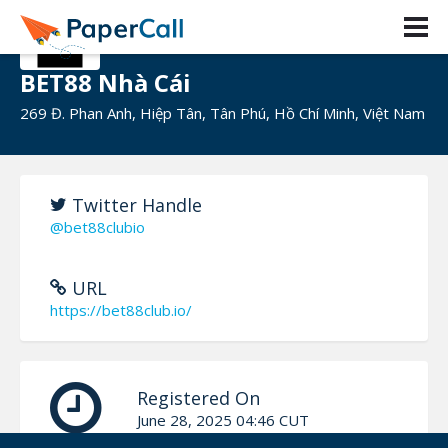
BET88 Nhà Cái
269 Đ. Phan Anh, Hiệp Tân, Tân Phú, Hồ Chí Minh, Việt Nam
Twitter Handle
@bet88clubio
URL
https://bet88club.io/
Registered On
June 28, 2025 04:46 CUT