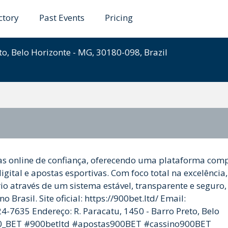
ctory
Past Events
Pricing
to, Belo Horizonte - MG, 30180-098, Brazil
s online de confiança, oferecendo uma plataforma comp
gital e apostas esportivas. Com foco total na excelência,
 através de um sistema estável, transparente e seguro,
rasil. Site oficial: https://900bet.ltd/ Email:
4-7635 Endereço: R. Paracatu, 1450 - Barro Preto, Belo
900_BET #900betltd #apostas900BET #cassino900BET