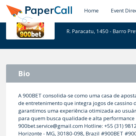
Home
Event Dire
900 BET
R. Paracatu, 1450 - Barro Pre
Bio
A 900BET consolida-se como uma casa de aposta
de entretenimento que integra jogos de cassino di
garantimos uma experiência otimizada ao usuário
para quem busca qualidade e alta performance no B
900bet.service@gmail.com Hotline: +55 (31) 9812
Horizonte - MG, 30180-098, Brazil #900BET #