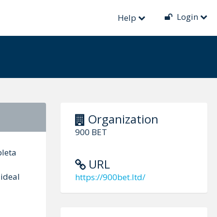
Login
Help
Organization
900 BET
leta
URL
 ideal
https://900bet.ltd/