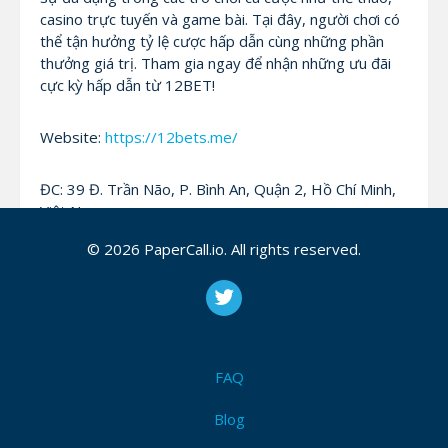
casino trực tuyến và game bài. Tại đây, người chơi có
thể tận hưởng tỷ lệ cược hấp dẫn cùng những phần
thưởng giá trị. Tham gia ngay để nhận những ưu đãi
cực kỳ hấp dẫn từ 12BET!
Website:
https://12bets.me/
ĐC: 39 Đ. Trần Não, P. Bình An, Quận 2, Hồ Chí Minh,
Việt Nam
© 2026 PaperCall.io. All rights reserved.
SĐT: 0942512637
Email: contact@12bets.me
hastags: #12betsme #12bet #trangchu12bet
FAQ
#nhacai12bet
Blog
Social