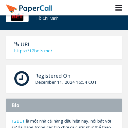
12BET
Hồ Chí Minh
URL
https://12bets.me/
Registered On
December 11, 2024 16:54 CUT
Bio
12BET
là một nhà cái hàng đầu hiện nay, nổi bật với
sự đa dạng trong các trò chơi cá cược như thể thao,