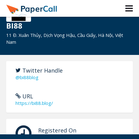
BI88
11 Đ. Xuân Thủy, Dịch Vọng Hậu, Cầu Giấy, Hà Nội, Việt
Nam
Twitter Handle
@bi88blog
URL
https://bi88.blog/
Registered On
December 13, 2025 08:58 CUT