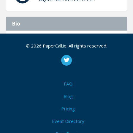
Bio
BK8 - Link Đăng Nhập BK8.COM Nhận Ngay 188K
© 2026 PaperCall.io. All rights reserved.
BK8
là nhà cái hàng đầu châu Á, chuyên cung cấp các
sản phẩm cá cược thể thao, casino trực tuyến, slot
game, xổ số và poker. Với giao diện hiện đại, hệ thống
bảo mật tiên tiến cùng tốc độ thanh toán cực nhanh,
BK8 cam kết mang đến trải nghiệm giải trí đỉnh cao
cho người chơi. Website :
https://bk8win.art/
Địa chỉ:
FAQ
P3, 11 Đường 3 Tháng 2, Rạch Giá, Kiên Giang Phone
: 0703091954 Email : bk8winart@gmail.com Tags:
Blog
#BK8 #BK8winart #BK8online #BK8casino
#nhacaiBK8 Google Sites:
Pricing
https://sites.google.com/view/bk8winart
Social:
https://timesofrising.com/profile/bk8winart/
Event Directory
https://techplanet.today/member/bk8winart
https://www.callupcontact.com/b/businessprofile/bk8wina