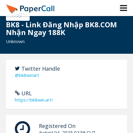
BK8 - Link Đăng Nhập BK8.COM
Nhận Ngay 188K
Unknown
Twitter Handle
@bk8winart
URL
https://bk8win.art/
Registered On
August 04, 2025 02:59 CUT