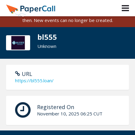
PaperCall is shutting down on August 31, 2026.
Existing events and submissions will remain available until
then. New events can no longer be created.
bl555
Unknown
URL
https://bl555.loan/
Registered On
November 10, 2025 06:25 CUT