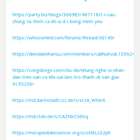
https://party.biz/blogs/366983/487118/t-i-sao-
chung-ta-thich-ca-kh-a-d-i-bong-minh-yeu
https://whoosmind.com/forums/thread/36149/
https://diendannhansu.com/members/cakhiatvuk.103624/
https://congdongx.com/chu-de/nhung-nghe-si-nhan-
dan-tren-san-co-khi-sai-lam-tro-thanh-di-san-giai-
tri.95236/
https://md.darmstadt.ccc.de/s/xrzA_Wter6
https://md.ctdo.de/s/CAZNKCS6Kq
https://md.openbikesensor.org/s/ottkLs32ph