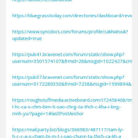
https://bluegrasstoday.com/directories/dashboard/revi
https://www.syncdocs.com/forums/profile/cakhiatvuk?
updated=true
https://pub41.bravenet.com/forum/static/show.php?
usernum=3501574107&frmid=26&msgid=1022427&cmd
https://pub37.bravenet.com/forum/static/show.php?
usernum=3172289350&frmid=7238&msgid=1599894&c
https://roughstuffmedia.activeboard.com/t72458408/tm-
l-hc-ca-s-chm-bim-ti-sao-chng-ta-thch-c-kha-i-bng-
mnh-yu/?page=1#lastPostAnchor
https://mail.party.biz/blogs/366983/487117/tam-ly-
h-c-c-a-s-cham-bi-m-t-i-sao-chung-ta-thich-ca-kh-a