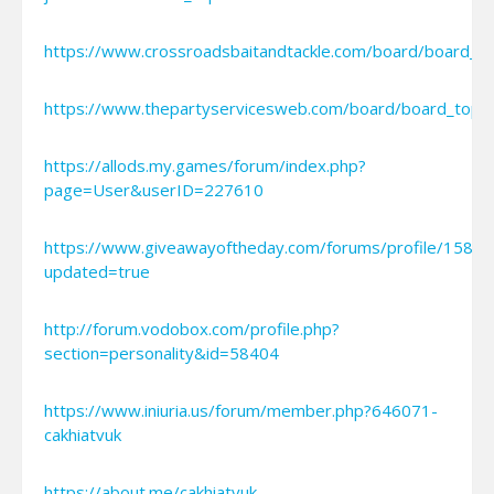
https://www.crossroadsbaitandtackle.com/board/board_
https://www.thepartyservicesweb.com/board/board_top
https://allods.my.games/forum/index.php?
page=User&userID=227610
https://www.giveawayoftheday.com/forums/profile/1586
updated=true
http://forum.vodobox.com/profile.php?
section=personality&id=58404
https://www.iniuria.us/forum/member.php?646071-
cakhiatvuk
https://about.me/cakhiatvuk