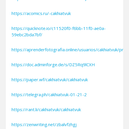
https://acomics.ru/-cakhiatvuk
https://quicknote.io/c11520f0-f6bb-11f0-ae0a-
59ebc2bda7bf/
https://aprenderfotografia.online/usuarios/cakhiatvuk/profi
https://doc.adminforge.de/s/DZ5Rq9lCXH
https://paper.wf/cakhiatvuk/cakhiatvuk
https://telegra.ph/cakhiatvuk-01-21-2
https://rant.li/cakhiatvuk/cakhiatvuk
https://zenwriting.net/zbalvfzhgj