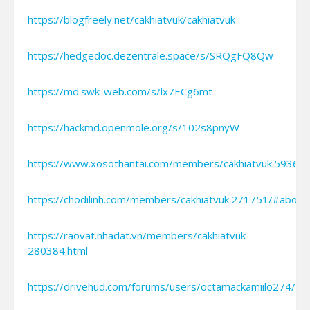
https://blogfreely.net/cakhiatvuk/cakhiatvuk
https://hedgedoc.dezentrale.space/s/SRQgFQ8Qw
https://md.swk-web.com/s/lx7ECg6mt
https://hackmd.openmole.org/s/102s8pnyW
https://www.xosothantai.com/members/cakhiatvuk.59365
https://chodilinh.com/members/cakhiatvuk.271751/#about
https://raovat.nhadat.vn/members/cakhiatvuk-
280384.html
https://drivehud.com/forums/users/octamackamiilo274/