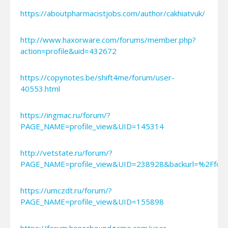
https://aboutpharmacistjobs.com/author/cakhiatvuk/
http://www.haxorware.com/forums/member.php?
action=profile&uid=432672
https://copynotes.be/shift4me/forum/user-
40553.html
https://ingmac.ru/forum/?
PAGE_NAME=profile_view&UID=145314
http://vetstate.ru/forum/?
PAGE_NAME=profile_view&UID=238928&backurl=%2Ff
https://umczdt.ru/forum/?
PAGE_NAME=profile_view&UID=155898
https://forum.honorboundgame.com/user-