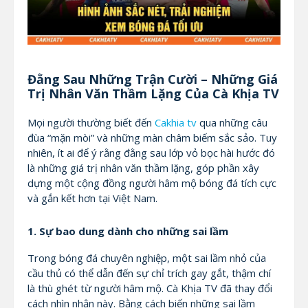
Đằng Sau Những Trận Cười – Những Giá
Trị Nhân Văn Thầm Lặng Của Cà Khịa TV
Mọi người thường biết đến
Cakhia tv
qua những câu
đùa “mặn mòi” và những màn châm biếm sắc sảo. Tuy
nhiên, ít ai để ý rằng đằng sau lớp vỏ bọc hài hước đó
là những giá trị nhân văn thầm lặng, góp phần xây
dựng một cộng đồng người hâm mộ bóng đá tích cực
và gắn kết hơn tại Việt Nam.
1. Sự bao dung dành cho những sai lầm
Trong bóng đá chuyên nghiệp, một sai lầm nhỏ của
cầu thủ có thể dẫn đến sự chỉ trích gay gắt, thậm chí
là thù ghét từ người hâm mộ. Cà Khịa TV đã thay đổi
cách nhìn nhận này. Bằng cách biến những sai lầm