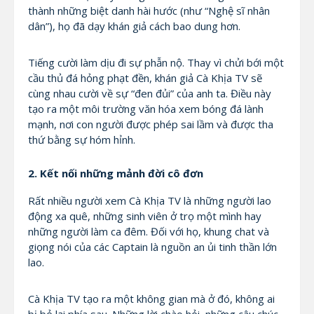
thành những biệt danh hài hước (như “Nghệ sĩ nhân
dân”), họ đã dạy khán giả cách bao dung hơn.
Tiếng cười làm dịu đi sự phẫn nộ. Thay vì chửi bới một
cầu thủ đá hỏng phạt đền, khán giả Cà Khịa TV sẽ
cùng nhau cười về sự “đen đủi” của anh ta. Điều này
tạo ra một môi trường văn hóa xem bóng đá lành
mạnh, nơi con người được phép sai lầm và được tha
thứ bằng sự hóm hỉnh.
2. Kết nối những mảnh đời cô đơn
Rất nhiều người xem Cà Khịa TV là những người lao
động xa quê, những sinh viên ở trọ một mình hay
những người làm ca đêm. Đối với họ, khung chat và
giọng nói của các Captain là nguồn an ủi tinh thần lớn
lao.
Cà Khịa TV tạo ra một không gian mà ở đó, không ai
bị bỏ lại phía sau. Những lời chào hỏi, những câu chúc