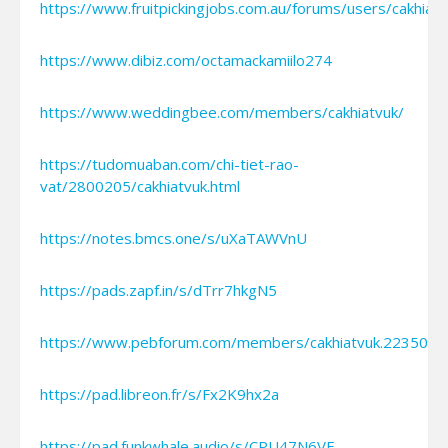
https://www.fruitpickingjobs.com.au/forums/users/cakhiatv
https://www.dibiz.com/octamackamiilo274
https://www.weddingbee.com/members/cakhiatvuk/
https://tudomuaban.com/chi-tiet-rao-
vat/2800205/cakhiatvuk.html
https://notes.bmcs.one/s/uXaTAWVnU
https://pads.zapf.in/s/dTrr7hkgN5
https://www.pebforum.com/members/cakhiatvuk.223501/
https://pad.libreon.fr/s/Fx2K9hx2a
https://pad.funkwhale.audio/s/CPU47N6VE