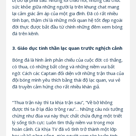
sức khỏe giữa những người lạ trên khung chat mang
lại cảm giác ấm áp của một gia đình. Đã có rất nhiều
tình bạn, thậm chí là những mối quan hệ tốt đẹp ngoài
đời thực được bắt đầu từ chính những đêm xem bóng
đá trên kênh.
3. Giáo dục tinh thần lạc quan trước nghịch cảnh
Bóng đá là hình ảnh phản chiếu của cuộc đời: có thắng,
có thua, có những bất công và những niềm vui bất
ngờ. Cách các Captain đối diện với những trận thua của
đội bóng mình yêu thích bằng thái độ lạc quan, vui vẻ
đã truyền cảm hứng cho rất nhiều khán giả.
“Thua trận này thì ta khịa trận sau”, “Về bờ không
được thì ta ở lại đảo trồng rau”… Những câu nói tưởng
chừng như đùa vui này thực chất chứa đựng một triết
lý sống tích cực: Luôn tìm thấy niềm vui trong mọi
hoàn cảnh. Cà Khịa TV đã vô tình trở thành một lớp
học về kỹ năng sống, giúp người xem rèn luyện tinh