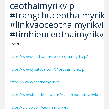
ceothaimyrikvip
#trangchuceothaimyrikv
#linkvaoceothaimyrikvip
#timhieuceothaimyrikvi
Social
https://www.reddit.com/user/ceothaimyrikvip/
https://www.youtube.com/@ceothaimyrikvip
https://x.com/ceothaimyrikvip
https://www.tripadvisor.com/Profile/ceothaimyrikvip
https://github.com/ceothaimyrikvip