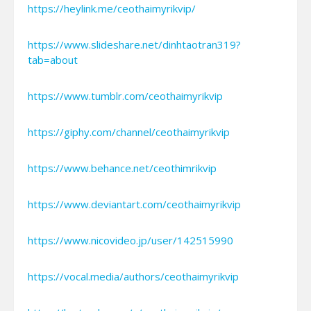
https://heylink.me/ceothaimyrikvip/
https://www.slideshare.net/dinhtaotran319?
tab=about
https://www.tumblr.com/ceothaimyrikvip
https://giphy.com/channel/ceothaimyrikvip
https://www.behance.net/ceothimrikvip
https://www.deviantart.com/ceothaimyrikvip
https://www.nicovideo.jp/user/142515990
https://vocal.media/authors/ceothaimyrikvip