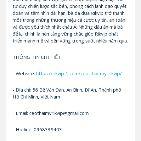
tư duy chiến lược sắc bén, phong cách lãnh đạo quyết
đoán và tầm nhìn dài hạn, bà đã đưa Rikvip trở thành
một trong những thương hiệu cá cược uy tín, an toàn
và được yêu thích nhất châu Á. Những dấu ấn mà bà
để lại chính là nền tảng vững chắc giúp Rikvip phát
triển mạnh mẽ và bền vững trong suốt nhiều năm qua.
THÔNG TIN CHI TIẾT:
- Website:
https://rikvip-1.com/ceo-thai-my-rikvip/
- Địa chỉ: 56 Bế Văn Đàn, An Bình, Dĩ An, Thành phố
Hồ Chí Minh, Việt Nam
- Email: ceothaimyrikvip@gmail.com
- Hotline: 0968339403