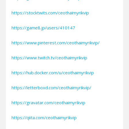
https://stocktwits.com/ceothaimyrikvip
https://game8.jp/users/410147
https://www.pinterest.com/ceothaimyrikvip/
https://www.twitch.tv/ceothaimyrikvip
https://hub.docker.com/u/ceothaimyrikvip
https://letterboxd.com/ceothaimyrikvip/
https://gravatar.com/ceothaimyrikvip
https://qiita.com/ceothaimyrikvip