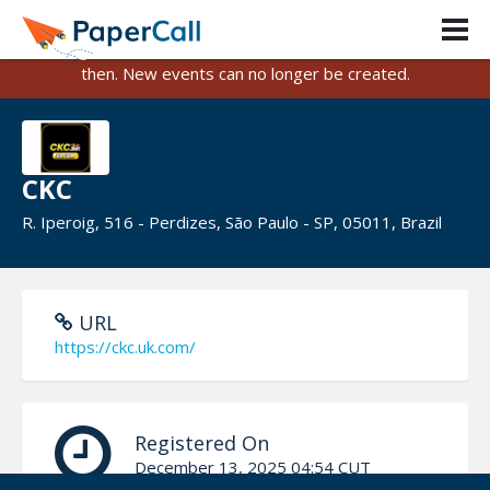
PaperCall is shutting down on August 31, 2026.
Existing events and submissions will remain available until
then. New events can no longer be created.
CKC
R. Iperoig, 516 - Perdizes, São Paulo - SP, 05011, Brazil
URL
https://ckc.uk.com/
Registered On
December 13, 2025 04:54 CUT