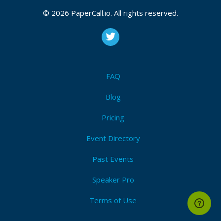
Email: cm88betslive@gmail.com Hotline:
0905250704 Địa chỉ: 8 Đ. Số 17, Bình Hưng Hoà A,
© 2026 PaperCall.io. All rights reserved.
Bình Tân, Thành phố Hồ Chí Minh, Việt Nam Hashtag:
#CM88 #cm88betslive #trangchuCM88
#dangkyCM88 #linkvaoCM88
FAQ
Blog
Pricing
Event Directory
Past Events
Speaker Pro
Terms of Use